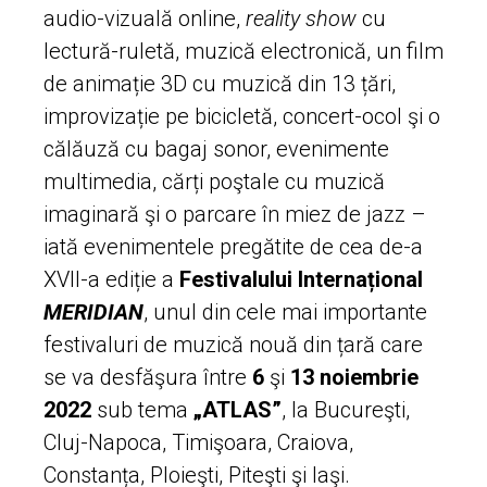
audio-vizuală online,
reality show
cu
lectură-ruletă, muzică electronică, un film
de animație 3D cu muzică din 13 țări,
improvizație pe bicicletă, concert-ocol şi o
călăuză cu bagaj sonor, evenimente
multimedia, cărți poştale cu muzică
imaginară şi o parcare în miez de jazz –
iată evenimentele pregătite de cea de-a
XVII-a ediție a
Festivalului Internațional
MERIDIAN
, unul din cele mai importante
festivaluri de muzică nouă din țară care
se va desfăşura între
6
şi
13
noiembrie
2022
sub tema
„ATLAS”
, la Bucureşti,
Cluj-Napoca, Timişoara, Craiova,
Constanța, Ploieşti, Piteşti şi Iaşi.