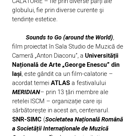
CĂLĂTORIE – fie prin diverse părți ale
globului, fie prin diverse curente şi
tendințe estetice.
Sounds to Go
(around the World)
,
film proiectat în Sala Studio de Muzică de
Cameră „Anton Diaconu”, a
Universității
Națională de Arte „George Enescu” din
Iași
, este gândit ca un film-calatorie –
acordat temei
ATLAS
a festivalului
MERIDIAN
– prin 13 țări membre ale
retelei ISCM – organizație care iși
sărbătorește in acest an, centenarul.
SNR-SIMC
(
Societatea Națională Română
a Societății Internaționale de Muzică