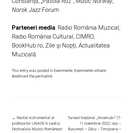
Constanța, „Pastila Roz”,
Music
Norway
,
Norsk Jazz Forum
.
Parteneri media
: Radio România Muzical,
Radio România Cultural, CIMRO,
BookHub.ro, Zile şi Nopți, Actualitatea
Muzicală.
This entry was posted in
Evenimente
,
Evenimente viitoare
.
Bookmark the
permalink
.
Post
←
Recital instrumental al
Turneul Național ,,Aniversări” (7-
profesorilor UNAGE în cadrul
11 noiembrie 2022: Iași –
navigation
Festivalului Muzicii Românești
București – Sibiu – Timișoara –