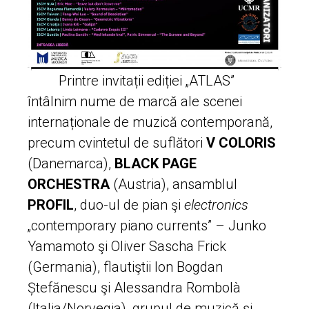
Printre invitații ediției „ATLAS”
întâlnim nume de marcă ale scenei
internaționale de muzică contemporană,
precum cvintetul de suflători
V COLORIS
(Danemarca),
BLACK PAGE
ORCHESTRA
(Austria), ansamblul
PROFIL
, duo-ul de pian şi
electronics
„contemporary piano currents” – Junko
Yamamoto şi Oliver Sascha Frick
(Germania), flautiştii Ion Bogdan
Ștefănescu şi Alessandra Rombolà
(Italia/Norvegia), grupul de muzică şi