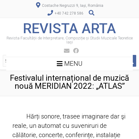
Costache Negruzzi 9, Iași, România
+40 742 278 586
REVISTA ARTA
Revista Facultății de Interpretare, Compoziție și Studii Muzicale Teoretice
Iași
MENU
Festivalul internațional de muzică
nouă MERIDIAN 2022: „ATLAS”
Hărți sonore, trasee imaginare dar şi
reale, un automat cu suveniruri de
călătorie, concerte, conferințe, instalație