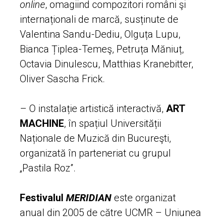
online
, omagiind compozitori români şi
internaționali de marcă, susținute de
Valentina Sandu-Dediu, Olguța Lupu,
Bianca Țiplea-Temeş, Petruța Măniuț,
Octavia Dinulescu, Matthias Kranebitter,
Oliver Sascha Frick.
– O instalație artistică interactivă,
ART
MACHINE
, în spațiul Universității
Naționale de Muzică din Bucureşti,
organizată în parteneriat cu grupul
„Pastila Roz”.
Festivalul
MERIDIAN
este organizat
anual din 2005 de către UCMR – Uniunea