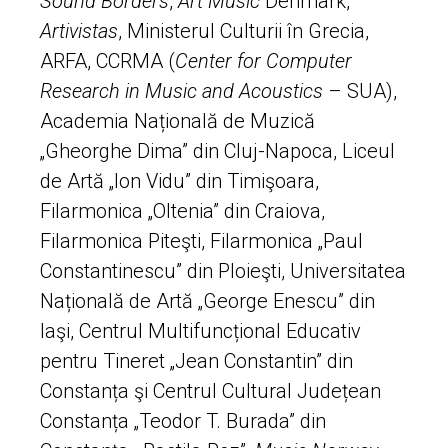
Sound Borders
,
Art Music
Denmark,
Artivistas
, Ministerul Culturii în Grecia,
ARFA, CCRMA (
Center for Computer
Research in Music and Acoustics
– SUA),
Academia Națională de Muzică
„Gheorghe Dima” din Cluj-Napoca, Liceul
de Artă „Ion Vidu” din Timişoara,
Filarmonica „Oltenia” din Craiova,
Filarmonica Piteşti, Filarmonica „Paul
Constantinescu” din Ploieşti, Universitatea
Națională de Artă „George Enescu” din
Iaşi, Centrul Multifuncțional Educativ
pentru Tineret „Jean Constantin” din
Constanța şi Centrul Cultural Județean
Constanța „Teodor T. Burada” din