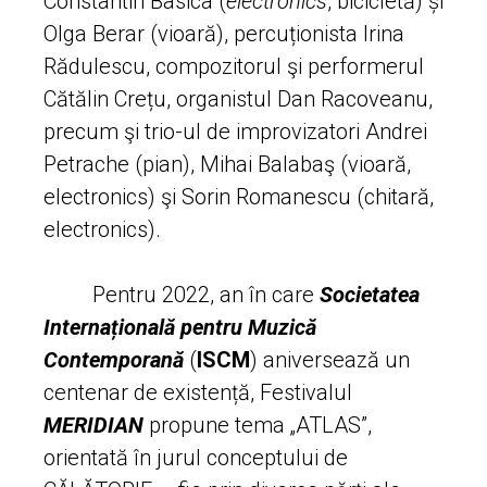
Constantin Basica (
electronics
, bicicletă) și
Olga Berar (vioară), percuționista Irina
Rădulescu, compozitorul şi performerul
Cătălin Crețu, organistul Dan Racoveanu,
precum şi trio-ul de improvizatori Andrei
Petrache (pian), Mihai Balabaş (vioară,
electronics) şi Sorin Romanescu (chitară,
electronics).
Pentru 2022, an în care
Societatea
Internațională pentru Muzică
Contemporană
(
ISCM
) aniversează un
centenar de existență, Festivalul
MERIDIAN
propune tema „ATLAS”,
orientată în jurul conceptului de