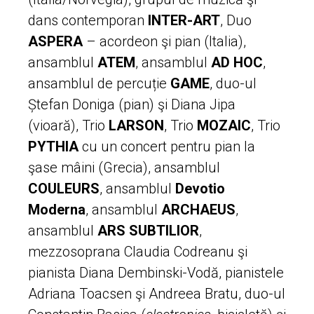
dans contemporan
INTER-ART
, Duo
ASPERA
– acordeon şi pian (Italia),
ansamblul
ATEM
, ansamblul
AD HOC
,
ansamblul de percuție
GAME
, duo-ul
Ștefan Doniga (pian) şi Diana Jipa
(vioară), Trio
LARSON
, Trio
MOZAIC
, Trio
PYTHIA
cu un concert pentru pian la
şase mâini (Grecia), ansamblul
COULEURS
, ansamblul
Devotio
Moderna
, ansamblul
ARCHAEUS
,
ansamblul
ARS
SUBTILIOR
,
mezzosoprana Claudia Codreanu şi
pianista Diana Dembinski-Vodă, pianistele
Adriana Toacsen şi Andreea Bratu, duo-ul