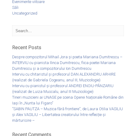
Evenimente viitoare
Săli
Uncategorized
Recent Posts
Despre compozitorul Mihail Jora și poeta Mariana Dumitrescu –
INTERVIU cu pianista Ilinca Dumitrescu, fiica poetei Mariana
Dumitrescu și a compozitorului Ion Dumitrescu
Interviu cu chitaristul și profesorul DAN ALEXANDRU ARHIRE
(realizat de Gabriela Cogeanu, anul III, Muzicologie)
Interviu cu pianistul și profesorul ANDREI ENOIU-PÂNZARIU
(realizat de Luiza Muscalu, anul III Muzicologie)
Tineri muzicieni ai UNAGE pe scena Operei Naționale Române din
Iași în „Nunta lui Figaro”
”SABIN PAUTZA – Muzica fără frontiere”, de Laura Otilia VASILIU
și Alex VASILIU – Libertatea creatorului între reflecție și
mărturisire –
Recent Comments