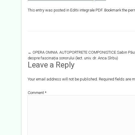
This entry was posted in
Editii integrale PDF
. Bookmark the
per
Post
←
OPERA OMNIA. AUTOPORTRETE COMPONISTICE Sabin Pău
despre fascinația sonorului (lect. univ. dr. Anca Sîrbu)
navigation
Leave a Reply
Your email address will not be published.
Required fields are
Comment
*