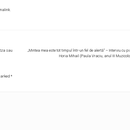
malink
.
tza sau
„Mintea mea este tot timpul într-un fel de alertă” – Interviu cu pi
Horia Mihail (Paula Vraciu, anul III Muzicol
 marked
*