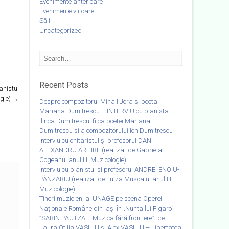
Evenimente anterioare
Evenimente viitoare
Săli
Uncategorized
Recent Posts
anistul
ogie)
→
Despre compozitorul Mihail Jora și poeta
Mariana Dumitrescu – INTERVIU cu pianista
Ilinca Dumitrescu, fiica poetei Mariana
Dumitrescu și a compozitorului Ion Dumitrescu
Interviu cu chitaristul și profesorul DAN
ALEXANDRU ARHIRE (realizat de Gabriela
Cogeanu, anul III, Muzicologie)
Interviu cu pianistul și profesorul ANDREI ENOIU-
PÂNZARIU (realizat de Luiza Muscalu, anul III
Muzicologie)
Tineri muzicieni ai UNAGE pe scena Operei
Naționale Române din Iași în „Nunta lui Figaro”
”SABIN PAUTZA – Muzica fără frontiere”, de
Laura Otilia VASILIU și Alex VASILIU – Libertatea