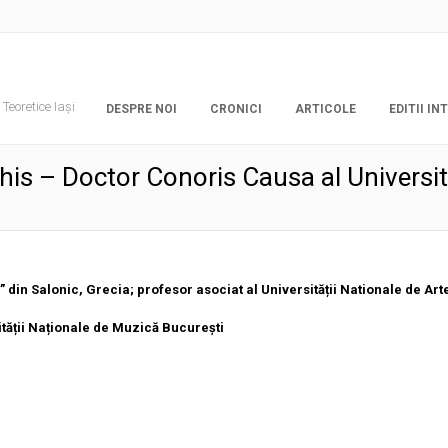
Teoretice Iași
DESPRE NOI
CRONICI
ARTICOLE
EDITII I
athis – Doctor Conoris Causa al Universi
” din Salonic, Grecia; profesor asociat al Universității Nationale de Art
ității Naționale de Muzică București