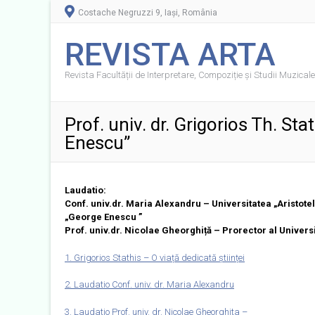
Costache Negruzzi 9, Iași, România
REVISTA ARTA
Revista Facultății de Interpretare, Compoziție și Studii Muzicale 
Prof. univ. dr. Grigorios Th. St
Enescu”
Laudatio:
Conf. univ.dr. Maria Alexandru – Universitatea „Aristotel
„George Enescu ”
Prof. univ.dr. Nicolae Gheorghiță – Prorector al Univers
1. Grigorios Stathis – O viață dedicată științei
2. Laudatio Conf. univ. dr. Maria Alexandru
3. Laudatio Prof. univ. dr. Nicolae Gheorghita –