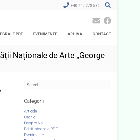
+40 742 278 586
NTEGRALE PDF
EVENIMENTE
ARHIVA
CONTACT
tății Naționale de Arte „George
e
Categorii
Articole
Cronici
Despre Noi
Editii integrale PDF
Evenimente