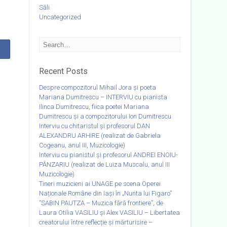
Săli
Uncategorized
Recent Posts
Despre compozitorul Mihail Jora și poeta
Mariana Dumitrescu – INTERVIU cu pianista
Ilinca Dumitrescu, fiica poetei Mariana
Dumitrescu și a compozitorului Ion Dumitrescu
Interviu cu chitaristul și profesorul DAN
ALEXANDRU ARHIRE (realizat de Gabriela
Cogeanu, anul III, Muzicologie)
Interviu cu pianistul și profesorul ANDREI ENOIU-
PÂNZARIU (realizat de Luiza Muscalu, anul III
Muzicologie)
Tineri muzicieni ai UNAGE pe scena Operei
Naționale Române din Iași în „Nunta lui Figaro”
”SABIN PAUTZA – Muzica fără frontiere”, de
Laura Otilia VASILIU și Alex VASILIU – Libertatea
creatorului între reflecție și mărturisire –