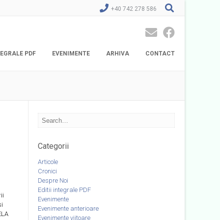
+40 742 278 586
NTEGRALE PDF
EVENIMENTE
ARHIVA
CONTACT
Categorii
Articole
Cronici
Despre Noi
Editii integrale PDF
ii
Evenimente
i
Evenimente anterioare
ELA
Evenimente viitoare