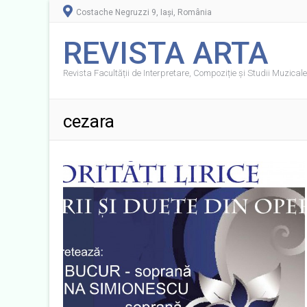
Costache Negruzzi 9, Iași, România
REVISTA ARTA
Revista Facultății de Interpretare, Compoziție și Studii Muzicale 
cezara