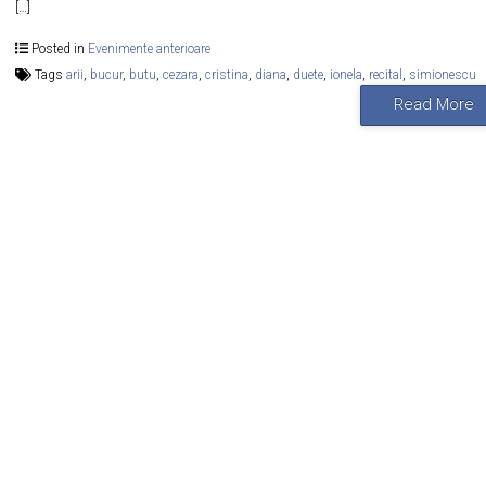
[…]
Posted in
Evenimente anterioare
Tags
arii
,
bucur
,
butu
,
cezara
,
cristina
,
diana
,
duete
,
ionela
,
recital
,
simionescu
Read More