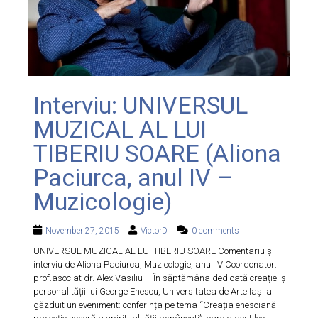
Interviu: UNIVERSUL
MUZICAL AL LUI
TIBERIU SOARE (Aliona
Paciurca, anul IV –
Muzicologie)
November 27, 2015
VictorD
0 comments
UNIVERSUL MUZICAL AL LUI TIBERIU SOARE Comentariu și
interviu de Aliona Paciurca, Muzicologie, anul IV Coordonator:
prof.asociat dr. Alex Vasiliu În săptămâna dedicată creației și
personalității lui George Enescu, Universitatea de Arte Iași a
găzduit un eveniment: conferința pe tema “Creația enesciană –