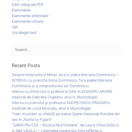
Editii integrale PDF
Evenimente
Evenimente anterioare
Evenimente viitoare
Săli
Uncategorized
Recent Posts
Despre compozitorul Mihail Jora și poeta Mariana Dumitrescu –
INTERVIU cu pianista Ilinca Dumitrescu, fiica poetei Mariana
Dumitrescu și a compozitorului Ion Dumitrescu
Interviu cu chitaristul și profesorul DAN ALEXANDRU ARHIRE
(realizat de Gabriela Cogeanu, anul III, Muzicologie)
Interviu cu pianistul și profesorul ANDREI ENOIU-PÂNZARIU
(realizat de Luiza Muscalu, anul III Muzicologie)
Tineri muzicieni ai UNAGE pe scena Operei Naționale Române din
Iași în „Nunta lui Figaro”
”SABIN PAUTZA – Muzica fără frontiere”, de Laura Otilia VASILIU
și Alex VASILIU – Libertatea creatorului între reflecție și