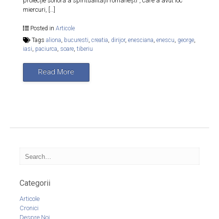
proiecție sonoră a spiritualității românești”, care a avut loc
miercuri, […]
Posted in
Articole
Tags
aliona
,
bucuresti
,
creatia
,
dirijor
,
enesciana
,
enescu
,
george
,
iasi
,
paciurca
,
soare
,
tiberiu
Read More
Categorii
Articole
Cronici
Despre Noi