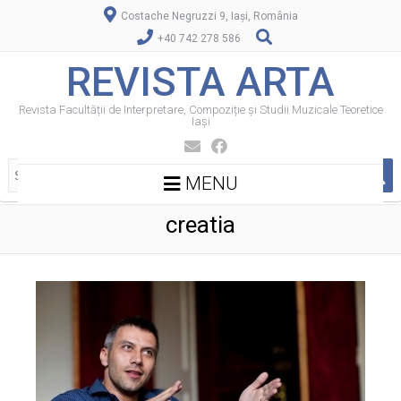
Costache Negruzzi 9, Iași, România
+40 742 278 586
REVISTA ARTA
Revista Facultății de Interpretare, Compoziție și Studii Muzicale Teoretice
Iași
MENU
creatia