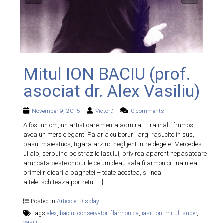
Mitul ION BACIU (prof.
asociat dr. Alex Vasiliu)
November 9, 2015
VictorD
0 comments
A fost un om, un artist care merita admirat. Era inalt, frumos,
avea un mers elegant. Palaria cu boruri largi rasucite in sus,
pasul maiestuos, tigara arzind neglijent intre degete, Mercedes-
ul alb, serpuind pe strazile Iasului, privirea aparent nepasatoare
aruncata peste chipurile ce umpleau sala filarmonicii inaintea
primei ridicari a baghetei – toate acestea, si inca
altele, schiteaza portretul […]
Posted in
Articole
,
Display
Tags
alex
,
baciu
,
conservator
,
filarmonica
,
iasi
,
ion
,
mitul
,
super
,
vasiliu