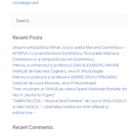
Uncategorized
Recent Posts
Despre compozitorul Mihail Jora și poeta Mariana Dumitrescu –
INTERVIU cu pianista Ilinca Dumitrescu, fiica poetei Mariana
Dumitrescu și a compozitorului Ion Dumitrescu
Interviu cu chitaristul și profesorul DAN ALEXANDRU ARHIRE
(realizat de Gabriela Cogeanu, anul III, Muzicologie)
Interviu cu pianistul și profesorul ANDREI ENOIU-PÂNZARIU
(realizat de Luiza Muscalu, anul III Muzicologie)
Tineri muzicieni ai UNAGE pe scena Operei Naționale Române din
Iași în „Nunta lui Figaro”
”SABIN PAUTZA – Muzica fără frontiere”, de Laura Otilia VASILIU
și Alex VASILIU – Libertatea creatorului între reflecție și
mărturisire –
Recent Comments