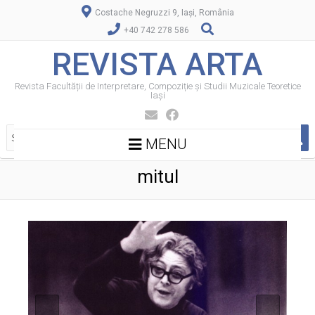
Costache Negruzzi 9, Iași, România
+40 742 278 586
REVISTA ARTA
Revista Facultății de Interpretare, Compoziție și Studii Muzicale Teoretice
Iași
MENU
mitul