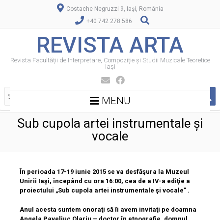
Costache Negruzzi 9, Iași, România
+40 742 278 586
REVISTA ARTA
Revista Facultății de Interpretare, Compoziție și Studii Muzicale Teoretice
Iași
MENU
Sub cupola artei instrumentale și
vocale
În perioada 17-19 iunie 2015 se va desfăşura la Muzeul
Unirii Iaşi, începând cu ora 16:00, cea de a IV-a ediţie a
proiectului „Sub cupola artei instrumentale şi vocale” .
Anul acesta suntem onoraţi să îi avem invitaţi pe doamna
Angela Paveliuc Olariu – doctor în etnografie, domnul