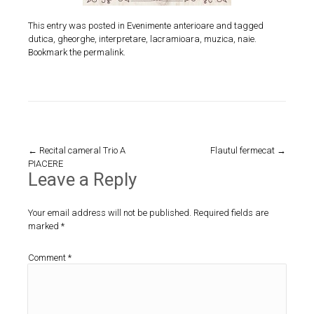
This entry was posted in
Evenimente anterioare
and tagged
dutica
,
gheorghe
,
interpretare
,
lacramioara
,
muzica
,
naie
.
Bookmark the
permalink
.
Post
←
Recital cameral Trio A
Flautul fermecat
→
PIACERE
navigation
Leave a Reply
Your email address will not be published.
Required fields are
marked
*
Comment
*