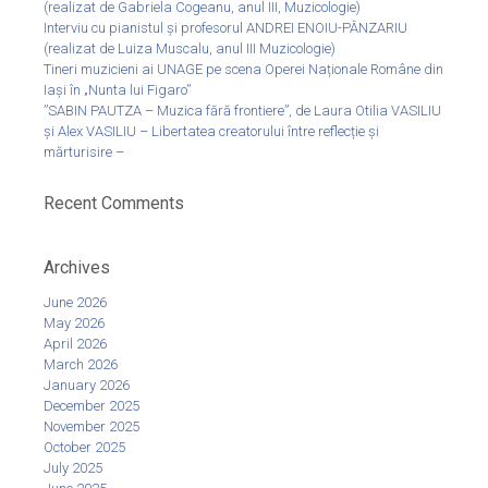
(realizat de Gabriela Cogeanu, anul III, Muzicologie)
Interviu cu pianistul și profesorul ANDREI ENOIU-PÂNZARIU
(realizat de Luiza Muscalu, anul III Muzicologie)
Tineri muzicieni ai UNAGE pe scena Operei Naționale Române din
Iași în „Nunta lui Figaro”
”SABIN PAUTZA – Muzica fără frontiere”, de Laura Otilia VASILIU
și Alex VASILIU – Libertatea creatorului între reflecție și
mărturisire –
Recent Comments
Archives
June 2026
May 2026
April 2026
March 2026
January 2026
December 2025
November 2025
October 2025
July 2025