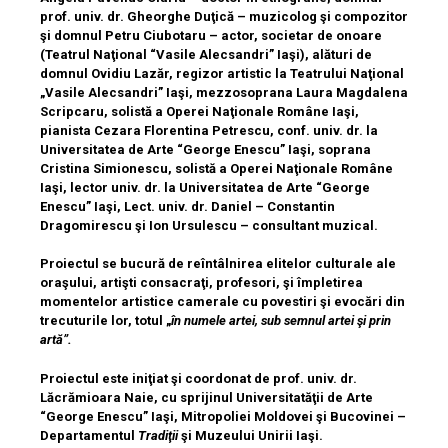
prof. univ. dr. Gheorghe Duţică – muzicolog şi compozitor
şi domnul Petru Ciubotaru – actor, societar de onoare
(Teatrul Naţional “Vasile Alecsandri” Iaşi), alături de
domnul Ovidiu Lazăr, regizor artistic la Teatrului Naţional
„Vasile Alecsandri” Iaşi, mezzosoprana Laura Magdalena
Scripcaru, solistă a Operei Naţionale Române Iaşi,
pianista Cezara Florentina Petrescu, conf. univ. dr. la
Universitatea de Arte “George Enescu” Iaşi, soprana
Cristina Simionescu, solistă a Operei Naţionale Române
Iaşi, lector univ. dr. la Universitatea de Arte “George
Enescu” Iaşi, Lect. univ. dr. Daniel – Constantin
Dragomirescu şi Ion Ursulescu – consultant muzical.
Proiectul se bucură de reîntâlnirea elitelor culturale ale
oraşului, artişti consacraţi, profesori, şi împletirea
momentelor artistice camerale cu povestiri şi evocări din
trecuturile lor, totul „
în numele artei, sub semnul artei şi prin
artă”.
Proiectul este iniţiat şi coordonat de prof. univ. dr.
Lăcrămioara Naie, cu sprijinul Universitatăţii de Arte
“George Enescu” Iaşi, Mitropoliei Moldovei şi Bucovinei –
Departamentul
Tradiţii
şi Muzeului Unirii Iaşi.