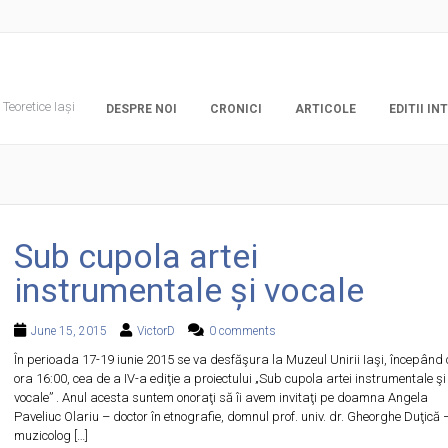
Teoretice Iași
DESPRE NOI
CRONICI
ARTICOLE
EDITII I
Sub cupola artei
instrumentale și vocale
June 15, 2015
VictorD
0 comments
În perioada 17-19 iunie 2015 se va desfăşura la Muzeul Unirii Iaşi, începând 
ora 16:00, cea de a IV-a ediţie a proiectului „Sub cupola artei instrumentale şi
vocale” . Anul acesta suntem onoraţi să îi avem invitaţi pe doamna Angela
Paveliuc Olariu – doctor în etnografie, domnul prof. univ. dr. Gheorghe Duţică 
muzicolog […]