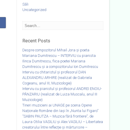
Săli
Uncategorized
Recent Posts
Despre compozitorul Mihail Jora și poeta
Mariana Dumitrescu – INTERVIU cu pianista
Ilinca Dumitrescu, fiica poetei Mariana
Dumitrescu și a compozitorului Ion Dumitrescu
Interviu cu chitaristul și profesorul DAN
ALEXANDRU ARHIRE (realizat de Gabriela
Cogeanu, anul III, Muzicologie)
Interviu cu pianistul și profesorul ANDREI ENOIU-
PÂNZARIU (realizat de Luiza Muscalu, anul III
Muzicologie)
Tineri muzicieni ai UNAGE pe scena Operei
Naționale Române din Iași în „Nunta lui Figaro”
”SABIN PAUTZA – Muzica fără frontiere”, de
Laura Otilia VASILIU și Alex VASILIU – Libertatea
creatorului între reflecție și mărturisire –