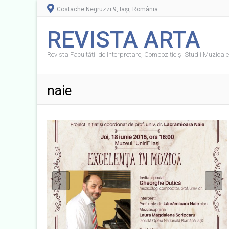
Costache Negruzzi 9, Iași, România
REVISTA ARTA
Revista Facultății de Interpretare, Compoziție și Studii Muzicale 
naie