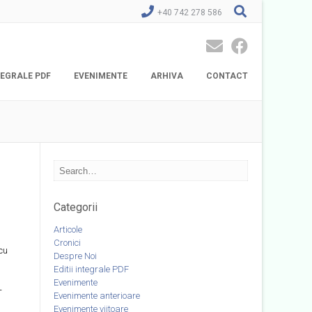
+40 742 278 586
NTEGRALE PDF
EVENIMENTE
ARHIVA
CONTACT
Categorii
Articole
Cronici
cu
Despre Noi
Editii integrale PDF
Evenimente
–
Evenimente anterioare
Evenimente viitoare