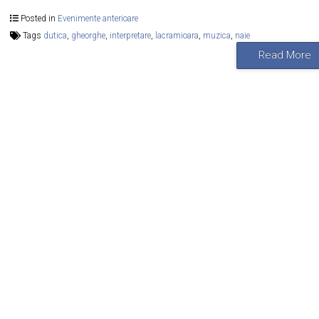
Posted in
Evenimente anterioare
Tags
dutica
,
gheorghe
,
interpretare
,
lacramioara
,
muzica
,
naie
Read More