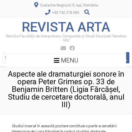
Costache Negruzzi 9, Iași, România
+40 742 278 586
REVISTA ARTA
Revista Facultății de Interpretare, Compoziție și Studii Muzicale Teoretice
Iași
MENU
Aspecte ale dramaturgiei sonore în
opera Peter Grimes op. 33 de
Benjamin Britten (Ligia Fărcășel,
Studiu de cercetare doctorală, anul
III)
Studiul inserat în această postare constituie o parte a cercetării
întreprinse de Ligia Fărcășel în cadrul studiilor doctorale,