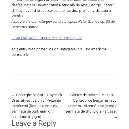
desfășurate la Universitatea Națională de Arte „George Enescu”
din Iași, având drept coordonator pe dna prof. univ. dr. Laura
Vasiliu.
Aspecte ale dramaturgiei sonore în opera Peter Grimes op. 33 de
Benjamin Britten
LIGIA FARCASEL Opera Peter Grimes op. 33
This entry was posted in
Editii integrale PDF
. Bookmark the
permalink
.
Post
←
Gheorghe Mușat – Bayreuth
Cântec de adormit Mitzura –
Oraș al Festivalurilor Prezențe
Cântecul de leagăn în liedul
navigation
românești (Recenzie de carte,
universal și românesc (cronică
semnată de conf. univ. dr.
semnată de drd. Ligia Fărcășel)
Loredana Iaţeşen)
→
Leave a Reply