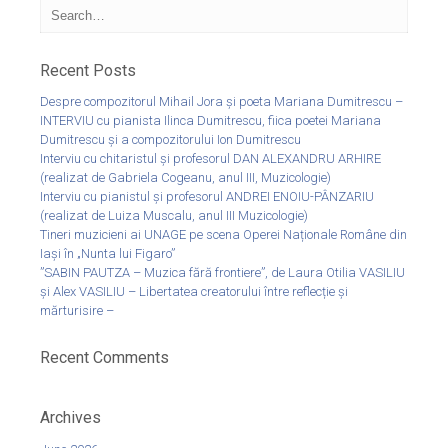
Recent Posts
Despre compozitorul Mihail Jora și poeta Mariana Dumitrescu –
INTERVIU cu pianista Ilinca Dumitrescu, fiica poetei Mariana
Dumitrescu și a compozitorului Ion Dumitrescu
Interviu cu chitaristul și profesorul DAN ALEXANDRU ARHIRE
(realizat de Gabriela Cogeanu, anul III, Muzicologie)
Interviu cu pianistul și profesorul ANDREI ENOIU-PÂNZARIU
(realizat de Luiza Muscalu, anul III Muzicologie)
Tineri muzicieni ai UNAGE pe scena Operei Naționale Române din
Iași în „Nunta lui Figaro”
”SABIN PAUTZA – Muzica fără frontiere”, de Laura Otilia VASILIU
și Alex VASILIU – Libertatea creatorului între reflecție și
mărturisire –
Recent Comments
Archives