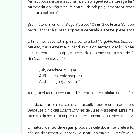
Am avut ocazia de a asculta încă un
wiegenlied
din creația lui
au dovedit abilități precum spiritul de echipă și adaptabilitatea
scriitura polifonică.
Și următorul moment,
Wiegenlied
op. 105 nr. 2 de Franz Schuber
pentru soprană și pian. Expresia generală a acestei piese a fost o
Ultimul lied ascultat în prima parte a fost
Vergebliches Ständc
burlesc, piesa este mai curând un dialog amoros, decât un cânt
sunt adresate unui copil, ci fac parte din conversația celor doi în
din
Cântarea cântărilor
:
„Oh, deschide-mi ușa!
Atât de rece este noaptea
Atât de înghețat vântul!”
Totuși, includerea acestui lied în tematica recitalului s-a justifi
În a doua parte a recitalului am ascultat piese compuse in secolu
Berceuse
din ciclul
Chants intimes
de Jules Massenet. Linia mel
pianistic în scriitură impresionist-ornamentală, cu efect auditi
Următorul cântec de leagăn propus de cele două interprete a fos
păpușa
de Modest Musorgski, al patrulea din ciclul
Detskaya
, 