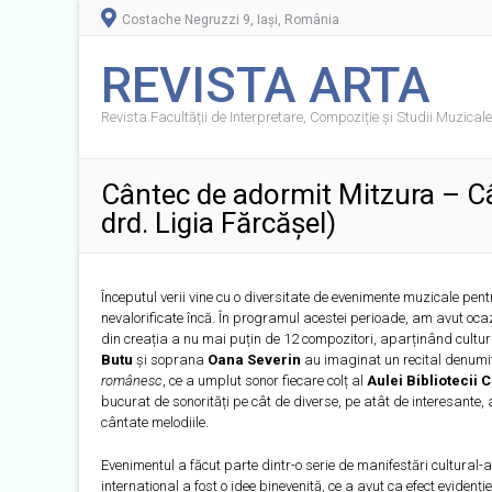
Costache Negruzzi 9, Iași, România
REVISTA ARTA
Revista Facultății de Interpretare, Compoziție și Studii Muzicale 
Cântec de adormit Mitzura – Câ
drd. Ligia Fărcășel)
Începutul verii vine cu o diversitate de evenimente muzicale pent
nevalorificate încă. În programul acestei perioade, am avut oca
din creația a nu mai puțin de 12 compozitori, aparținând cultur
Butu
și soprana
Oana Severin
au imaginat un recital denumi
românesc
, ce a umplut sonor fiecare colț al
Aulei Bibliotecii
bucurat de sonorități pe cât de diverse, pe atât de interesante, a
cântate melodiile.
Evenimentul a făcut parte dintr-o serie de manifestări cultural-ar
internațional a fost o idee binevenită, ce a avut ca efect evidenț