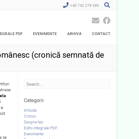
+40 742 278 586
NTEGRALE PDF
EVENIMENTE
ARHIVA
CONTACT
 românesc (cronică semnată de
tituri
extrase
ela
Categorii
i
-a
Articole
fost
Cronici
Despre Noi
Editii integrale PDF
Evenimente
a se