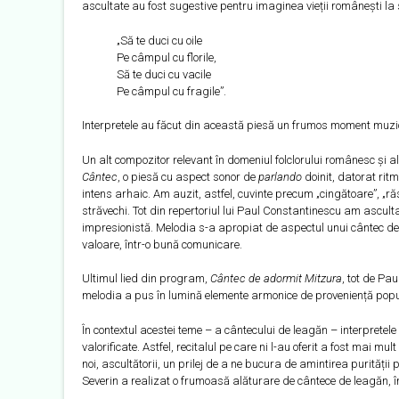
ascultate au fost sugestive pentru imaginea vieții românești la 
„Să te duci cu oile
Pe câmpul cu florile,
Să te duci cu vacile
Pe câmpul cu fragile”.
Interpretele au făcut din această piesă un frumos moment muzical
Un alt compozitor relevant în domeniul folclorului românesc și al
Cântec
, o piesă cu aspect sonor de
parlando
doinit, datorat rit
intens arhaic. Am auzit, astfel, cuvinte precum „cingătoare”, „r
străvechi. Tot din repertoriul lui Paul Constantinescu am ascult
impresionistă. Melodia s-a apropiat de aspectul unui cântec de l
valoare, într-o bună comunicare.
Ultimul lied din program,
Cântec de adormit Mitzura
, tot de Pau
melodia a pus în lumină elemente armonice de proveniență popul
În contextul acestei teme – a cântecului de leagăn – interpretel
valorificate. Astfel, recitalul pe care ni l-au oferit a fost mai m
noi, ascultătorii, un prilej de a ne bucura de amintirea purități
Severin a realizat o frumoasă alăturare de cântece de leagăn, într