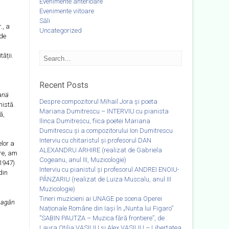
Evenimente anterioare
Evenimente viitoare
Săli
., a
Uncategorized
 de
ății.
Recent Posts
riä
Despre compozitorul Mihail Jora și poeta
nistă.
Mariana Dumitrescu – INTERVIU cu pianista
ă,
Ilinca Dumitrescu, fiica poetei Mariana
Dumitrescu și a compozitorului Ion Dumitrescu
Interviu cu chitaristul și profesorul DAN
elor a
ALEXANDRU ARHIRE (realizat de Gabriela
ere, am
Cogeanu, anul III, Muzicologie)
1947)
Interviu cu pianistul și profesorul ANDREI ENOIU-
din
PÂNZARIU (realizat de Luiza Muscalu, anul III
Muzicologie)
Tineri muzicieni ai UNAGE pe scena Operei
eagăn
Naționale Române din Iași în „Nunta lui Figaro”
”SABIN PAUTZA – Muzica fără frontiere”, de
Laura Otilia VASILIU și Alex VASILIU – Libertatea