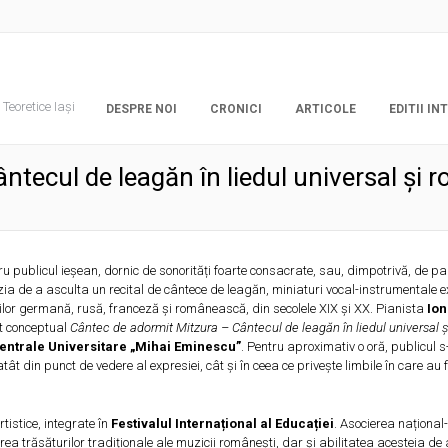
Teoretice Iași
DESPRE NOI
CRONICI
ARTICOLE
EDITII I
ntecul de leagăn în liedul universal și
ru publicul ieșean, dornic de sonorități foarte consacrate, sau, dimpotrivă, de par
zia de a asculta un recital de cântece de leagăn, miniaturi vocal-instrumentale 
ilor germană, rusă, franceză și românească, din secolele XIX și XX. Pianista
Ion
t conceptual
Cântec de adormit Mitzura – Cântecul de leagăn în liedul universal ș
 Centrale Universitare „Mihai Eminescu”
. Pentru aproximativ o oră, publicul s
tât din punct de vedere al expresiei, cât și în ceea ce privește limbile în care au 
tistice, integrate în
Festivalul Internațional al Educației
. Asocierea național-
ierea trăsăturilor tradiționale ale muzicii românești, dar și abilitatea acesteia de 