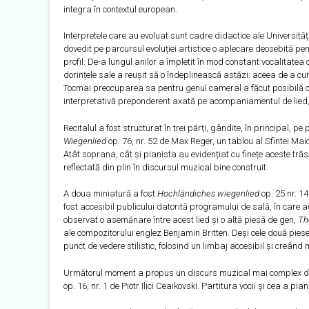
integra în contextul european.
Interpretele care au evoluat sunt cadre didactice ale Universităț
dovedit pe parcursul evoluției artistice o aplecare deosebită pe
profil. De-a lungul anilor a împletit în mod constant vocalitatea c
dorințele sale a reușit să o îndeplinească astăzi: aceea de a cum
Tocmai preocuparea sa pentru genul cameral a făcut posibilă cola
interpretativă preponderent axată pe acompaniamentul de lied, ab
Recitalul a fost structurat în trei părți, gândite, în principal, pe 
Wiegenlied
op. 76, nr. 52 de Max Reger, un tablou al Sfintei Maic
Atât soprana, cât și pianista au evidențiat cu finețe aceste tră
reflectată din plin în discursul muzical bine construit.
A doua miniatură a fost
Hochländiches wiegenlied
op. 25 nr. 1
fost accesibil publicului datorită programului de sală, în care 
observat o asemănare între acest lied și o altă piesă de gen,
Th
ale compozitorului englez Benjamin Britten. Deși cele două pies
punct de vedere stilistic, folosind un limbaj accesibil și creân
Următorul moment a propus un discurs muzical mai complex di
op. 16, nr. 1 de Piotr Ilici Ceaikovski. Partitura vocii și cea a pi