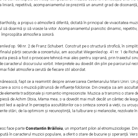
dia liniară, repetitivă, acompaniamentul ce prezintă un anumit grad de disonanță
artholdy, a propus o atmosferă diferită, dictată în principal de vivacitatea muzic
ul să doarmă și să viseze la viitor. Acompaniamentul pianistic dinamic, repetitiv,
e a împrospăta atmosfera sonoră.
enlied
op. 98 nr. 2 de Franz Schubert. Construit pe o structură strofică, în simpli
finalul părții secunde a concertului, am ascultat
Wiegenlied
op. 41 nr. 1 de Rich
easta piesă a fost o provocare tehnică mai ales pentru soprană, prin traiectul sin
de caracterul discursului vorbit. Interpretele au dovedit din plin pe parcursul reci
 mai fidel atmosfera cerută de fiecare stil abordat.
mânească, fapt ce a reamintit despre aniversarea Centenarului Marii Uniri. Un 
 care a scris o muzică pătrunsă de influențe folclorice. Din creația sa am asculta
s de elemente tradiționale și romantic-impresioniste. Muzica a transmis o stare 
 piesă de Achim Stoia,
Mama mea
, s-a dovedit mai mult decât un cântec de leag
ied a apărut în percepția ascultătorilor ca o sinteza sonoră a vieții, cu urcușu
erite stări, de la optimism și recunoștință, la tulburare și melancolie, rezolvate în 
nesc face parte
Constantin Brăiloiu
, un important pilon al etnomuzicologiei. Din
pută în caracterul muzicii populare, a oferit o stare de bucurie și speranță. Vers