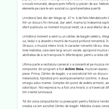
o insulă minunată, despre pomi înfloriți și păsări de aur. Melo
elemente pe care le-am asociat cu spontaneitatea puerilă.
Următorul lied,
Bei der Wiege
op. 47 nr. 6 de Felix Mendelssohn B
Într-un discurs fin ritmizat, dar alert, mama își îndeamnă copil
oferit publicului un moment muzical inedit, ce a avut efectul d
Următorul moment a venit cu un cântec de leagăn celebru,
Wieg
sa, liedul s-a dovedit o mostră de muzică profund romantică. În 
Strauss, o muzică intens lirică, în caracter romantic târziu. Ac
liniei melodice, care cere largi arcuiri vocale, apropiind muzica 
abilitatea de a se transpune în diferite epoci, pentru a reda cât
Ultima parte a recitalului cameral s-a concentrat pe muzica ro
compozitor din program a fost
Achim Stoia
, muzician ieșean,
piese. Prima,
Cântec de leagăn
, s-a concretizat într-un discur
melancolică, hipnotică prin acompaniamentul izoritmic. A doua
omagiu adus mamei. Complex din punct de vedere armonic, acest l
coborâșuri. Nici expresia nu a fost una liniară, ci a traversat dif
într-o tentă luminoasă.
Tot din zona compozitorilor cu preocupări pentru folclorul româ
creația sa am ascultat
Cântec de leagăn
. Melodia vivace, conce