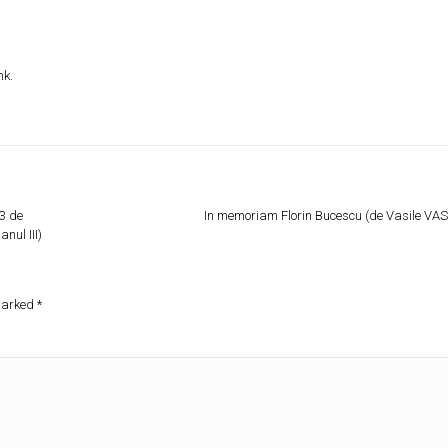
nk
.
3 de
In memoriam Florin Bucescu (de Vasile VAS
nul III)
 marked
*