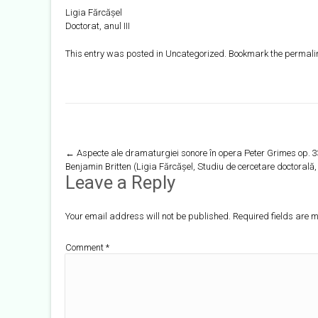
Ligia Fărcășel
Doctorat, anul III
This entry was posted in
Uncategorized
. Bookmark the
permali
Post
←
Aspecte ale dramaturgiei sonore în opera Peter Grimes op. 3
Benjamin Britten (Ligia Fărcășel, Studiu de cercetare doctorală, a
navigation
Leave a Reply
Your email address will not be published.
Required fields are
Comment
*