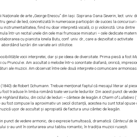
ii Naționale de arte „George Enescu” din Iași. Soprana Oana Severin, lect. univ. dr
ntru genul de lied, concretizată în numeroase participări de succes la concursuri
u instrumentalitatea, fiind nu doar interpretă vocală, ci și violonistă. Una dintre
ula într-un recital unele din cele mai frumoase miniaturi – cele dedicate maternit
borarea cu pianista Ionela Butu, conf. univ. dr., care a dezvoltat o activitate
ordând lucrări din variate arii stilistice.
posibilitățile vocii interpretei, dar și pe ideea de diversitate. Prima piesă a fost
Ma
i cu Pruncul ei. Am ascultat o melodie într-o sonoritate diafană, onirică, impresio
sături ale muzicii. Am observat între cele două interprete o comunicare armonioas
4 (1840) de Robert Schumann. Trebuie menționat faptul că mesajul literar al pies
au fost traduse în limba română toate versurile liedurilor. Din acest punct de ved
e Highland Balou
, din ciclul de lieduri – cântece de leagăn
A Charm of Lullabies
(
e au fost compuse la aproximativ un secol distanță, acestea nu sunt total opuse 
d muzică ușor de ascultat și apropiată de factura unui cântec de leagăn.
n punct de vedere armonic, de o expresie tumultoasă, dramatică:
Cântecul de l
anului s-au unit în conturarea unui tablou romantic, în tradiția muzicii rusești.