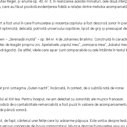
 Max Reger, și anume op. 43, nr. 5. În realizarea acestei miniaturi, cele două inter
, care au făcut posibilă evidențierea fidelă a relației dintre melodia acompaniată
t a fost unul în care frumusețea și inocența copilului a fost descrisă sonor în par
ptimistă, delicată, potrivită universului copilăriei, lipsit de griji și preocupat de
hen
– „
Serenadă inutilă
” – op. 84 nr. 4 de Johannes Brahms. Construită în caract
ec de leagăn propriu-zis. Apelativele „copilul meu”, „comoara mea”, „băiatul me
drăgostiți. De altfel, ideile care apar sunt comparabile cu cele întâlnite în textul 
cat prin sintagma „Guten nacht”, încărcată, în context, de o subtilă notă de ironie.
l al XIX-lea. Pentru început, ne-am delectat cu sonorități ale muzicii franceze:
odică de o cantabilitate remarcabilă a fost pusă în valoare de acompaniamentu
v de pânză sonoră.
t, de fapt, cântecul unei fetițe care își adoarme păpușa. Este vorba despre lied
pe versuri concepute de însuși compozitorul. Muzica descrie frumusețea unui vis