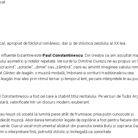
sat:
, apropiat de folclorul românesc, dar și de stilistica secolului al XX-lea.
 influenței bizantine este
Paul Constantinescu
. Din creația sa am ascultat mai
mului asimetric și notelor repetate. Versurile lui Dimitrie Ciurezu ne-au propus un 
ăscrucind”, „zoroclie”, „dimie” sau „zâmbră”, care au amintit imaginea satului r
at
Cântec de leagăn
, o muzică modală, îmbinare a scriiturii tradiționale cu cea
eagăn mai ales prin ritmul ternar și tempo-ul lent, pe care interpretele le-au pu
l Constantinescu a fost cel care a stabilit titlul recitalului. Pe versuri de Tudor Ar
ară, valorificate într-un discurs modern, exuberant.
e au reușit să scoată la lumină piese atât de frumoase, prea puțin cunoscute și
ult decât muzică. Abordarea tematicilor legate de copilărie a fost pentru fiecare din
i puerile. Duo-ul vocal-instrumental alcătuit din pianista Ionela Butu și soprana O
-o interpretare fină, potrivită stilistic și închegată ca sonoritate.