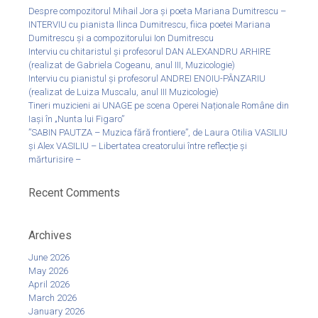
Despre compozitorul Mihail Jora și poeta Mariana Dumitrescu –
INTERVIU cu pianista Ilinca Dumitrescu, fiica poetei Mariana
Dumitrescu și a compozitorului Ion Dumitrescu
Interviu cu chitaristul și profesorul DAN ALEXANDRU ARHIRE
(realizat de Gabriela Cogeanu, anul III, Muzicologie)
Interviu cu pianistul și profesorul ANDREI ENOIU-PÂNZARIU
(realizat de Luiza Muscalu, anul III Muzicologie)
Tineri muzicieni ai UNAGE pe scena Operei Naționale Române din
Iași în „Nunta lui Figaro”
”SABIN PAUTZA – Muzica fără frontiere”, de Laura Otilia VASILIU
și Alex VASILIU – Libertatea creatorului între reflecție și
mărturisire –
Recent Comments
Archives
June 2026
May 2026
April 2026
March 2026
January 2026