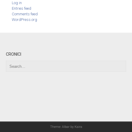
Log in
Entries feed
Comments feed
WordPress.org
CRONICI
Theme: Albar by
Kaira