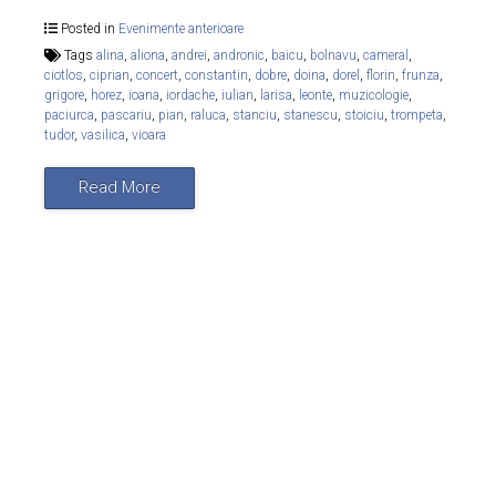
Posted in
Evenimente anterioare
Tags
alina
,
aliona
,
andrei
,
andronic
,
baicu
,
bolnavu
,
cameral
,
ciotlos
,
ciprian
,
concert
,
constantin
,
dobre
,
doina
,
dorel
,
florin
,
frunza
,
grigore
,
horez
,
ioana
,
iordache
,
iulian
,
larisa
,
leonte
,
muzicologie
,
paciurca
,
pascariu
,
pian
,
raluca
,
stanciu
,
stanescu
,
stoiciu
,
trompeta
,
tudor
,
vasilica
,
vioara
Read More