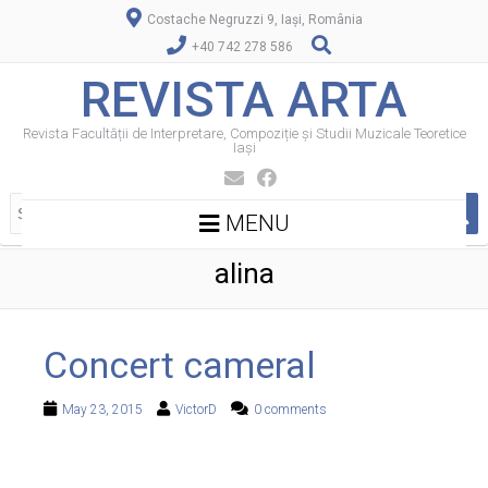
Costache Negruzzi 9, Iași, România
+40 742 278 586
REVISTA ARTA
Revista Facultății de Interpretare, Compoziție și Studii Muzicale Teoretice
Iași
MENU
alina
Concert cameral
May 23, 2015
VictorD
0 comments