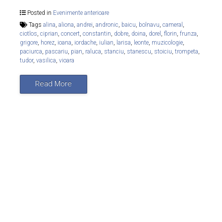
Posted in
Evenimente anterioare
Tags
alina
,
aliona
,
andrei
,
andronic
,
baicu
,
bolnavu
,
cameral
,
ciotlos
,
ciprian
,
concert
,
constantin
,
dobre
,
doina
,
dorel
,
florin
,
frunza
,
grigore
,
horez
,
ioana
,
iordache
,
iulian
,
larisa
,
leonte
,
muzicologie
,
paciurca
,
pascariu
,
pian
,
raluca
,
stanciu
,
stanescu
,
stoiciu
,
trompeta
,
tudor
,
vasilica
,
vioara
Read More