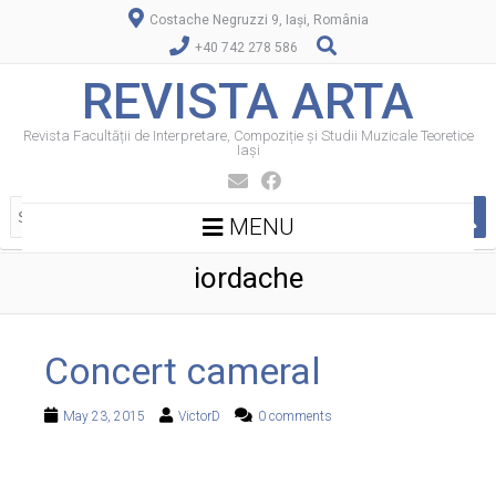
Costache Negruzzi 9, Iași, România
+40 742 278 586
REVISTA ARTA
Revista Facultății de Interpretare, Compoziție și Studii Muzicale Teoretice
Iași
MENU
iordache
Concert cameral
May 23, 2015
VictorD
0 comments