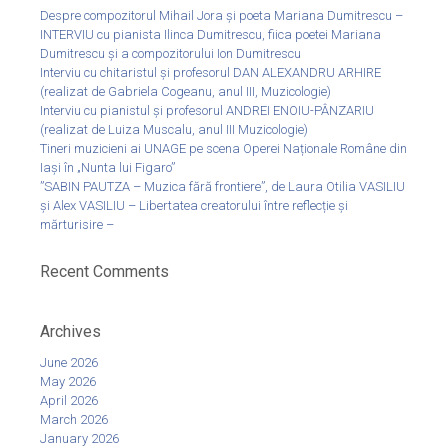
Despre compozitorul Mihail Jora și poeta Mariana Dumitrescu –
INTERVIU cu pianista Ilinca Dumitrescu, fiica poetei Mariana
Dumitrescu și a compozitorului Ion Dumitrescu
Interviu cu chitaristul și profesorul DAN ALEXANDRU ARHIRE
(realizat de Gabriela Cogeanu, anul III, Muzicologie)
Interviu cu pianistul și profesorul ANDREI ENOIU-PÂNZARIU
(realizat de Luiza Muscalu, anul III Muzicologie)
Tineri muzicieni ai UNAGE pe scena Operei Naționale Române din
Iași în „Nunta lui Figaro”
”SABIN PAUTZA – Muzica fără frontiere”, de Laura Otilia VASILIU
și Alex VASILIU – Libertatea creatorului între reflecție și
mărturisire –
Recent Comments
Archives
June 2026
May 2026
April 2026
March 2026
January 2026