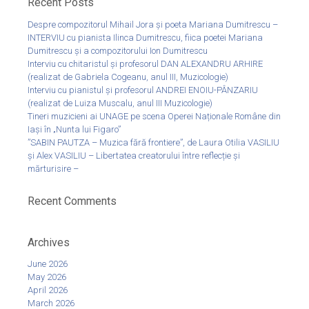
Recent Posts
Despre compozitorul Mihail Jora și poeta Mariana Dumitrescu –
INTERVIU cu pianista Ilinca Dumitrescu, fiica poetei Mariana
Dumitrescu și a compozitorului Ion Dumitrescu
Interviu cu chitaristul și profesorul DAN ALEXANDRU ARHIRE
(realizat de Gabriela Cogeanu, anul III, Muzicologie)
Interviu cu pianistul și profesorul ANDREI ENOIU-PÂNZARIU
(realizat de Luiza Muscalu, anul III Muzicologie)
Tineri muzicieni ai UNAGE pe scena Operei Naționale Române din
Iași în „Nunta lui Figaro”
”SABIN PAUTZA – Muzica fără frontiere”, de Laura Otilia VASILIU
și Alex VASILIU – Libertatea creatorului între reflecție și
mărturisire –
Recent Comments
Archives
June 2026
May 2026
April 2026
March 2026