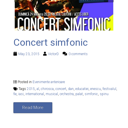
Concert simfonic
May 23, 2015
VictorD
0 comments
Posted in
Evenimente anterioare
Tags
2015
,
al
,
chirosca
,
concert
,
dan
,
educatiei
,
enescu
,
festivalul
,
fie
,
iasi
,
international
,
musical
,
orchestra
,
palat
,
simfonic
,
spinu
Read More