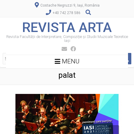
Costache Negruzzi 9, Iași, România
+40 742 278 586
REVISTA ARTA
Revista Facultății de Interpretare, Compoziție și Studii Muzicale Teoretice
Iași
MENU
palat