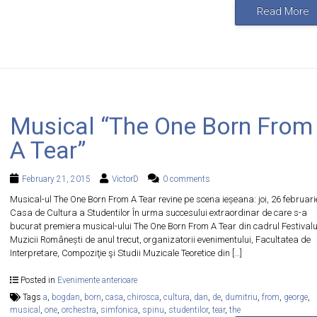
Read More
Musical “The One Born From
A Tear”
February 21, 2015
VictorD
0 comments
Musical-ul The One Born From A Tear revine pe scena ieșeana: joi, 26 februari
Casa de Cultura a Studentilor În urma succesului extraordinar de care s-a
bucurat premiera musical-ului The One Born From A Tear din cadrul Festivalu
Muzicii Românești de anul trecut, organizatorii evenimentului, Facultatea de
Interpretare, Compoziţie şi Studii Muzicale Teoretice din […]
Posted in
Evenimente anterioare
Tags
a
,
bogdan
,
born
,
casa
,
chirosca
,
cultura
,
dan
,
de
,
dumitriu
,
from
,
george
,
musical
,
one
,
orchestra
,
simfonica
,
spinu
,
studentilor
,
tear
,
the