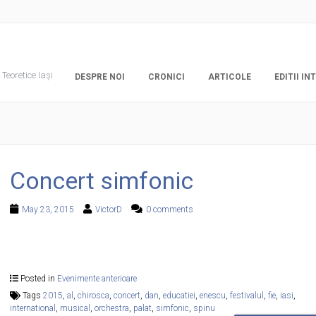
Teoretice Iași
DESPRE NOI
CRONICI
ARTICOLE
EDITII I
Concert simfonic
May 23, 2015
VictorD
0 comments
Posted in
Evenimente anterioare
Tags
2015
,
al
,
chirosca
,
concert
,
dan
,
educatiei
,
enescu
,
festivalul
,
fie
,
iasi
,
international
,
musical
,
orchestra
,
palat
,
simfonic
,
spinu