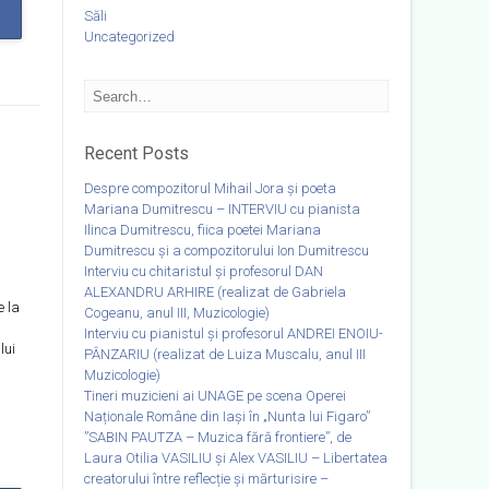
Săli
Uncategorized
Recent Posts
Despre compozitorul Mihail Jora și poeta
Mariana Dumitrescu – INTERVIU cu pianista
Ilinca Dumitrescu, fiica poetei Mariana
Dumitrescu și a compozitorului Ion Dumitrescu
Interviu cu chitaristul și profesorul DAN
ALEXANDRU ARHIRE (realizat de Gabriela
e la
Cogeanu, anul III, Muzicologie)
Interviu cu pianistul și profesorul ANDREI ENOIU-
lui
PÂNZARIU (realizat de Luiza Muscalu, anul III
Muzicologie)
Tineri muzicieni ai UNAGE pe scena Operei
Naționale Române din Iași în „Nunta lui Figaro”
”SABIN PAUTZA – Muzica fără frontiere”, de
Laura Otilia VASILIU și Alex VASILIU – Libertatea
creatorului între reflecție și mărturisire –