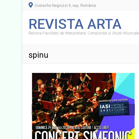
Costache Negruzzi 9, Iași, România
REVISTA ARTA
Revista Facultății de Interpretare, Compoziție și Studii Muzicale 
spinu