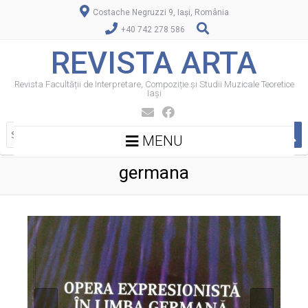
Costache Negruzzi 9, Iași, România
+40 742 278 586
REVISTA ARTA
Revista Facultății de Interpretare, Compoziție și Studii Muzicale Teoretice
Iași
MENU
germana