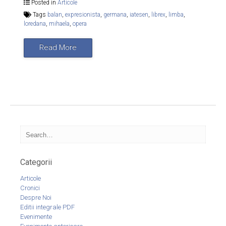
Posted in
Articole
Tags
balan
,
expresionista
,
germana
,
iatesen
,
librex
,
limba
,
loredana
,
mihaela
,
opera
Read More
Categorii
Articole
Cronici
Despre Noi
Editii integrale PDF
Evenimente