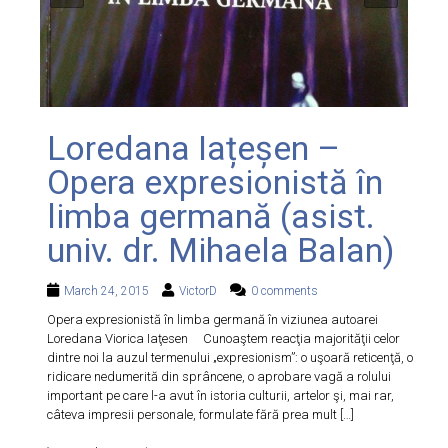
Loredana Iațeșen –
Opera expresionistă în
limba germană (asist.
univ. dr. Mihaela Balan)
March 24, 2015
VictorD
0 comments
Opera expresionistă în limba germană în viziunea autoarei
Loredana Viorica Iaţesen Cunoaştem reacţia majorităţii celor
dintre noi la auzul termenului „expresionism”: o uşoară reticenţă, o
ridicare nedumerită din sprâncene, o aprobare vagă a rolului
important pe care l-a avut în istoria culturii, artelor şi, mai rar,
câteva impresii personale, formulate fără prea mult […]