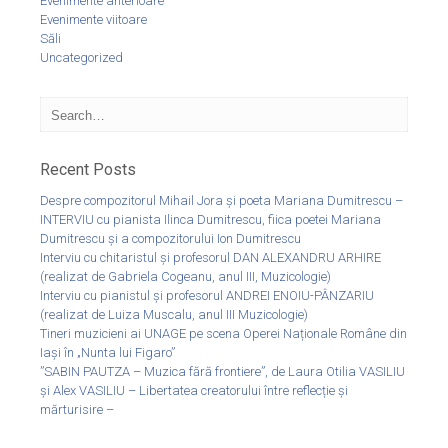
Evenimente anterioare
Evenimente viitoare
Săli
Uncategorized
Recent Posts
Despre compozitorul Mihail Jora și poeta Mariana Dumitrescu –
INTERVIU cu pianista Ilinca Dumitrescu, fiica poetei Mariana
Dumitrescu și a compozitorului Ion Dumitrescu
Interviu cu chitaristul și profesorul DAN ALEXANDRU ARHIRE
(realizat de Gabriela Cogeanu, anul III, Muzicologie)
Interviu cu pianistul și profesorul ANDREI ENOIU-PÂNZARIU
(realizat de Luiza Muscalu, anul III Muzicologie)
Tineri muzicieni ai UNAGE pe scena Operei Naționale Române din
Iași în „Nunta lui Figaro”
”SABIN PAUTZA – Muzica fără frontiere”, de Laura Otilia VASILIU
și Alex VASILIU – Libertatea creatorului între reflecție și
mărturisire –