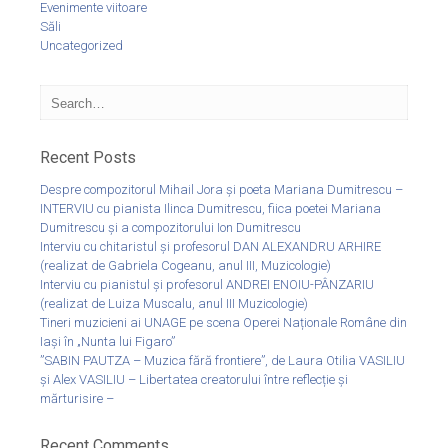
Evenimente viitoare
Săli
Uncategorized
Recent Posts
Despre compozitorul Mihail Jora și poeta Mariana Dumitrescu –
INTERVIU cu pianista Ilinca Dumitrescu, fiica poetei Mariana
Dumitrescu și a compozitorului Ion Dumitrescu
Interviu cu chitaristul și profesorul DAN ALEXANDRU ARHIRE
(realizat de Gabriela Cogeanu, anul III, Muzicologie)
Interviu cu pianistul și profesorul ANDREI ENOIU-PÂNZARIU
(realizat de Luiza Muscalu, anul III Muzicologie)
Tineri muzicieni ai UNAGE pe scena Operei Naționale Române din
Iași în „Nunta lui Figaro”
”SABIN PAUTZA – Muzica fără frontiere”, de Laura Otilia VASILIU
și Alex VASILIU – Libertatea creatorului între reflecție și
mărturisire –
Recent Comments