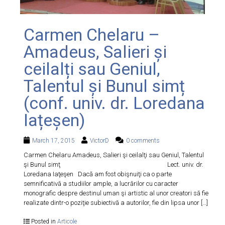
Carmen Chelaru –
Amadeus, Salieri și
ceilalți sau Geniul,
Talentul și Bunul simț
(conf. univ. dr. Loredana
Iațeșen)
March 17, 2015
VictorD
0 comments
Carmen Chelaru Amadeus, Salieri şi ceilalţi sau Geniul, Talentul
şi Bunul simţ Lect. univ. dr.
Loredana Iaţeşen Dacă am fost obişnuiţi ca o parte
semnificativă a studiilor ample, a lucrărilor cu caracter
monografic despre destinul uman şi artistic al unor creatori să fie
realizate dintr-o poziţie subiectivă a autorilor, fie din lipsa unor […]
Posted in
Articole