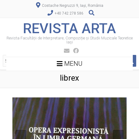
Costache Negruzzi 9, Iași, România
+40 742 278 586
REVISTA ARTA
Revista Facultății de Interpretare, Compoziție și Studii Muzicale Teoretice
Iași
MENU
librex