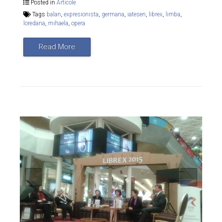
Posted in
Articole
Tags
balan
,
expresionista
,
germana
,
iatesen
,
librex
,
limba
,
loredana
,
mihaela
,
opera
Read More