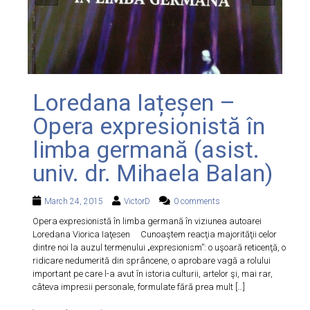
Loredana Iațeșen –
Opera expresionistă în
limba germană (asist.
univ. dr. Mihaela Balan)
March 24, 2015
VictorD
0 comments
Opera expresionistă în limba germană în viziunea autoarei
Loredana Viorica Iaţesen Cunoaştem reacţia majorităţii celor
dintre noi la auzul termenului „expresionism”: o uşoară reticenţă, o
ridicare nedumerită din sprâncene, o aprobare vagă a rolului
important pe care l-a avut în istoria culturii, artelor şi, mai rar,
câteva impresii personale, formulate fără prea mult […]