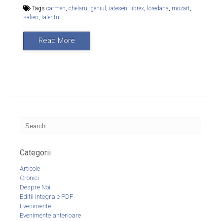
Tags
carmen
,
chelaru
,
geniul
,
iatesen
,
librex
,
loredana
,
mozart
,
salieri
,
talentul
Read More
Categorii
Articole
Cronici
Despre Noi
Editii integrale PDF
Evenimente
Evenimente anterioare