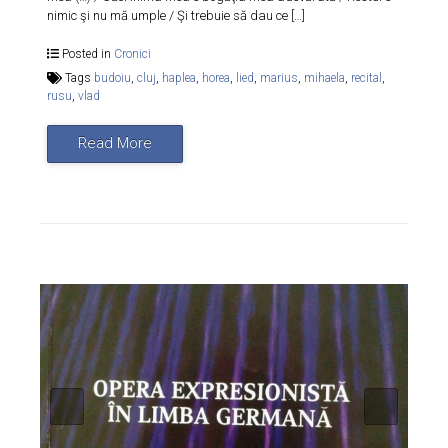
nimic şi nu mă umple / Şi trebuie să dau ce […]
Posted in
Cronici
Tags
budoiu
,
cluj
,
haplea
,
horea
,
lied
,
marius
,
mihaela
,
recital
,
rusu
,
vlad
Read More