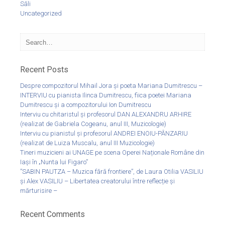
Săli
Uncategorized
Recent Posts
Despre compozitorul Mihail Jora și poeta Mariana Dumitrescu –
INTERVIU cu pianista Ilinca Dumitrescu, fiica poetei Mariana
Dumitrescu și a compozitorului Ion Dumitrescu
Interviu cu chitaristul și profesorul DAN ALEXANDRU ARHIRE
(realizat de Gabriela Cogeanu, anul III, Muzicologie)
Interviu cu pianistul și profesorul ANDREI ENOIU-PÂNZARIU
(realizat de Luiza Muscalu, anul III Muzicologie)
Tineri muzicieni ai UNAGE pe scena Operei Naționale Române din
Iași în „Nunta lui Figaro”
”SABIN PAUTZA – Muzica fără frontiere”, de Laura Otilia VASILIU
și Alex VASILIU – Libertatea creatorului între reflecție și
mărturisire –
Recent Comments