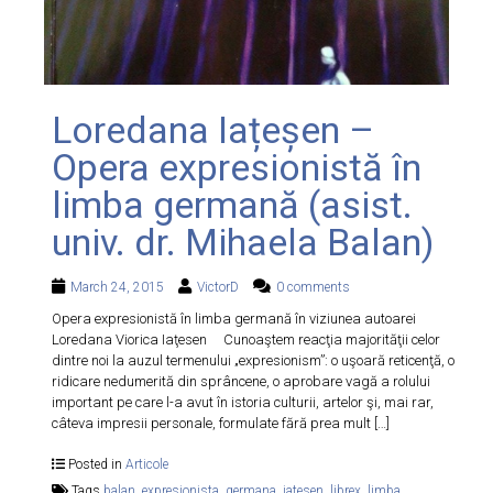
Loredana Iațeșen –
Opera expresionistă în
limba germană (asist.
univ. dr. Mihaela Balan)
March 24, 2015
VictorD
0 comments
Opera expresionistă în limba germană în viziunea autoarei
Loredana Viorica Iaţesen Cunoaştem reacţia majorităţii celor
dintre noi la auzul termenului „expresionism”: o uşoară reticenţă, o
ridicare nedumerită din sprâncene, o aprobare vagă a rolului
important pe care l-a avut în istoria culturii, artelor şi, mai rar,
câteva impresii personale, formulate fără prea mult […]
Posted in
Articole
Tags
balan
,
expresionista
,
germana
,
iatesen
,
librex
,
limba
,