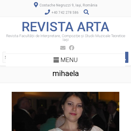
Costache Negruzzi 9, Iași, România
+40 742 278 586
REVISTA ARTA
Revista Facultății de Interpretare, Compoziție și Studii Muzicale Teoretice
Iași
MENU
mihaela