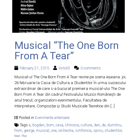
Musical “The One Born
From A Tear”
February 21, 2015
VictorD
0 comments
Musical-ul The One Born From A Tear revine pe scena ieșeana: joi,
26 februarie la Casa de Cultura a Studentilor În urma succesului
extraordinar de care s-a bucurat premiera musical-ului The One
Born From A Tear din cadrul Festivalului Muzicii Românești de
anul trecut, organizatorii evenimentului, Facultatea de
Interpretare, Compoziţie şi Studii Muzicale Teoretice din […]
Posted in
Evenimente anterioare
Tags
a
,
bogdan
,
born
,
casa
,
chirosca
,
cultura
,
dan
,
de
,
dumitriu
,
from
,
george
,
musical
,
one
,
orchestra
,
simfonica
,
spinu
,
studentilor
,
tear
,
the