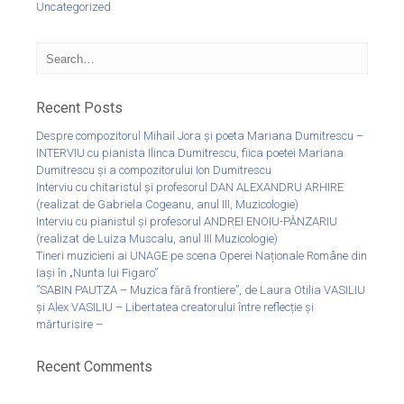
Uncategorized
Recent Posts
Despre compozitorul Mihail Jora și poeta Mariana Dumitrescu –
INTERVIU cu pianista Ilinca Dumitrescu, fiica poetei Mariana
Dumitrescu și a compozitorului Ion Dumitrescu
Interviu cu chitaristul și profesorul DAN ALEXANDRU ARHIRE
(realizat de Gabriela Cogeanu, anul III, Muzicologie)
Interviu cu pianistul și profesorul ANDREI ENOIU-PÂNZARIU
(realizat de Luiza Muscalu, anul III Muzicologie)
Tineri muzicieni ai UNAGE pe scena Operei Naționale Române din
Iași în „Nunta lui Figaro”
”SABIN PAUTZA – Muzica fără frontiere”, de Laura Otilia VASILIU
și Alex VASILIU – Libertatea creatorului între reflecție și
mărturisire –
Recent Comments