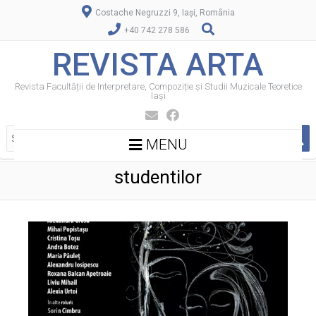
Costache Negruzzi 9, Iași, România
+40 742 278 586
REVISTA ARTA
Revista Facultății de Interpretare, Compoziție și Studii Muzicale Teoretice
Iași
MENU
studentilor