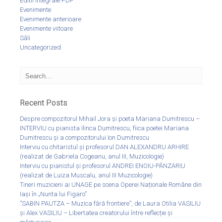
Editii integrale PDF
Evenimente
Evenimente anterioare
Evenimente viitoare
Săli
Uncategorized
Recent Posts
Despre compozitorul Mihail Jora și poeta Mariana Dumitrescu –
INTERVIU cu pianista Ilinca Dumitrescu, fiica poetei Mariana
Dumitrescu și a compozitorului Ion Dumitrescu
Interviu cu chitaristul și profesorul DAN ALEXANDRU ARHIRE
(realizat de Gabriela Cogeanu, anul III, Muzicologie)
Interviu cu pianistul și profesorul ANDREI ENOIU-PÂNZARIU
(realizat de Luiza Muscalu, anul III Muzicologie)
Tineri muzicieni ai UNAGE pe scena Operei Naționale Române din
Iași în „Nunta lui Figaro”
”SABIN PAUTZA – Muzica fără frontiere”, de Laura Otilia VASILIU
și Alex VASILIU – Libertatea creatorului între reflecție și