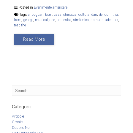
Posted in
Evenimente anterioare
Tags
a
,
bogdan
,
born
,
casa
,
chirosca
,
cultura
,
dan
,
de
,
dumitriu
,
from
,
george
,
musical
,
one
,
orchestra
,
simfonica
,
spinu
,
studentilor
,
tear
,
the
Read More
Categorii
Articole
Cronici
Despre Noi