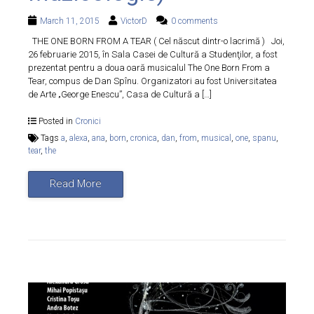
March 11, 2015
VictorD
0 comments
THE ONE BORN FROM A TEAR ( Cel născut dintr-o lacrimă ) Joi,
26 februarie 2015, în Sala Casei de Cultură a Studenţilor, a fost
prezentat pentru a doua oară musicalul The One Born From a
Tear, compus de Dan Spînu. Organizatori au fost Universitatea
de Arte „George Enescu”, Casa de Cultură a […]
Posted in
Cronici
Tags
a
,
alexa
,
ana
,
born
,
cronica
,
dan
,
from
,
musical
,
one
,
spanu
,
tear
,
the
Read More